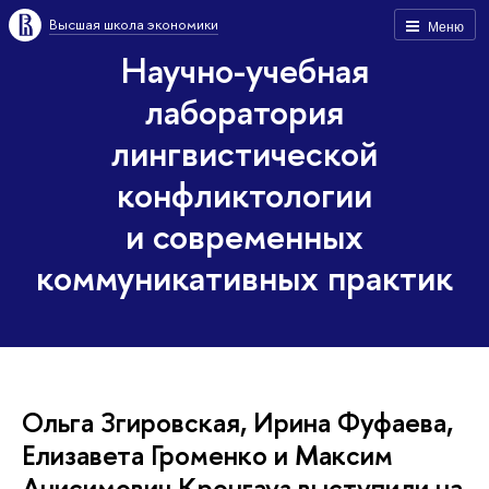
Высшая школа экономики
Меню
Научно-учебная
лаборатория
лингвистической
конфликтологии
и современных
коммуникативных практик
Ольга Згировская, Ирина Фуфаева,
Елизавета Громенко и Максим
Анисимович Кронгауз выступили на