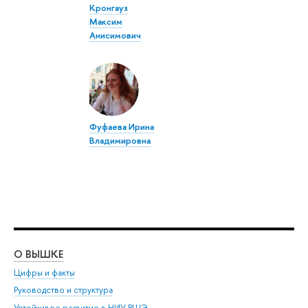
Кронгауз
Максим
Анисимович
Фуфаева Ирина
Владимировна
О ВЫШКЕ
ОБ
Цифры и факты
Ли
Руководство и структура
Дов
Устойчивое развитие в НИУ ВШЭ
Ол