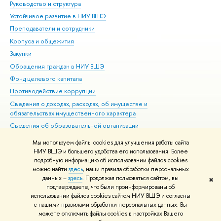
Руководство и структура
Дов
Устойчивое развитие в НИУ ВШЭ
Ол
Преподаватели и сотрудники
При
Корпуса и общежития
Вы
Закупки
При
Обращения граждан в НИУ ВШЭ
Ас
Фонд целевого капитала
До
Противодействие коррупции
Цен
Сведения о доходах, расходах, об имуществе и
Би
обязательствах имущественного характера
Об
Сведения об образовательной организации
Обр
Людям с ограниченными возможностями здоровья
Мы используем файлы cookies для улучшения работы сайта
Единая платежная страница
НИУ ВШЭ и большего удобства его использования. Более
подробную информацию об использовании файлов cookies
Работа в Вышке
можно найти
здесь
, наши правила обработки персональных
данных –
здесь
. Продолжая пользоваться сайтом, вы
✖
Редактору
подтверждаете, что были проинформированы об
© НИУ ВШЭ 1993–2026
Адреса и контакты
Условия использования
использовании файлов cookies сайтом НИУ ВШЭ и согласны
с нашими правилами обработки персональных данных. Вы
материалов
Политика конфиденциальности
Карта сайта
можете отключить файлы cookies в настройках Вашего
Шрифты HSE Sans и HSE Slab разработаны в
Школе дизайна НИУ ВШЭ