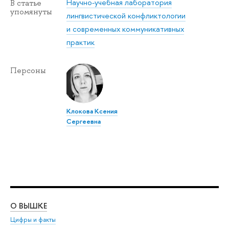
Научно-учебная лаборатория
В статье
упомянуты
лингвистической конфликтологии
и современных коммуникативных
практик
Персоны
Клокова Ксения
Сергеевна
О ВЫШКЕ
ОБ
Цифры и факты
Ли