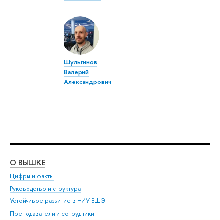
Шульгинов
Валерий
Александрович
О ВЫШКЕ
ОБ
Цифры и факты
Ли
Руководство и структура
Дов
Устойчивое развитие в НИУ ВШЭ
Ол
Преподаватели и сотрудники
При