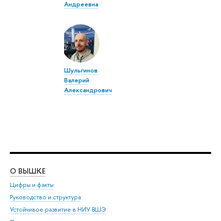
Андреевна
Шульгинов
Валерий
Александрович
О ВЫШКЕ
ОБ
Цифры и факты
Ли
Руководство и структура
Дов
Устойчивое развитие в НИУ ВШЭ
Ол