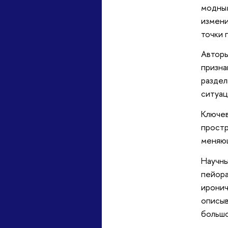
модным
измени
точки 
Авторы
призна
раздел
ситуац
Ключев
простр
меняющ
Научны
пейора
иронич
описыв
большо