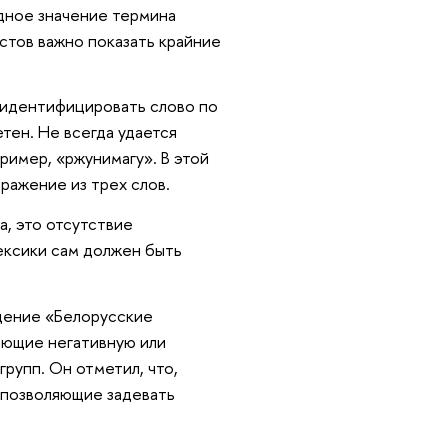
дное значение термина
истов важно показать крайние
 идентифицировать слово по
тен. Не всегда удается
ример, «ржунимагу». В этой
ражение из трех слов.
а, это отсутствие
ексики сам должен быть
щение «Белорусские
ающие негативную или
рупп. Он отметил, что,
 позволяющие задевать