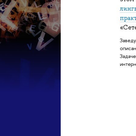
линг
прак
«Сет
Заведу
описан
Задаче
интерн