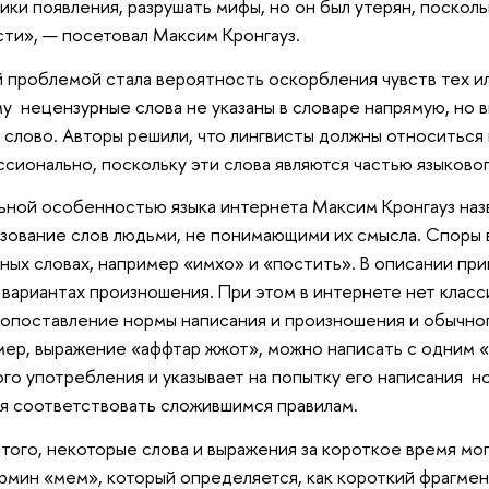
ики появления, разрушать мифы, но он был утерян, поско
ти», — посетовал Максим Кронгауз.
 проблемой стала вероятность оскорбления чувств тех ил
у нецензурные слова не указаны в словаре напрямую, но 
 слово. Авторы решили, что лингвисты должны относиться 
сионально, поскольку эти слова являются частью языково
ьной особенностью языка интернета Максим Кронгауз наз
зование слов людьми, не понимающими их смысла. Споры 
ных словах, например «имхо» и «постить». В описании пр
 вариантах произношения. При этом в интернете нет клас
опоставление нормы написания и произношения и обычно
ер, выражение «аффтар жжот», можно написать с одним «ф
го употребления и указывает на попытку его написания н
я соответствовать сложившимся правилам.
того, некоторые слова и выражения за короткое время мог
ермин «мем», который определяется, как короткий фрагме