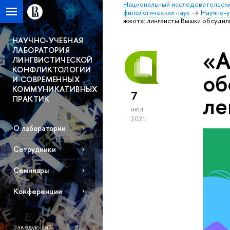
Национальный исследовательски
филологических наук
Научно-у
жжот»: лингвисты Вышки обсудил
НАУЧНО-УЧЕБНАЯ
ЛАБОРАТОРИЯ
«А
ЛИНГВИСТИЧЕСКОЙ
КОНФЛИКТОЛОГИИ
об
И СОВРЕМЕННЫХ
КОММУНИКАТИВНЫХ
7
ле
ПРАКТИК
июл
2021
О лаборатории
Сотрудники
Семинары
Конференции
Заведующий