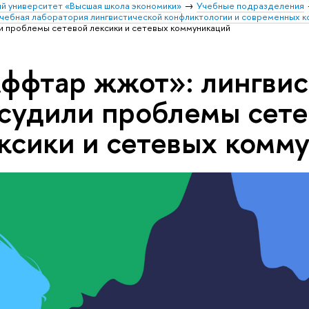
й университет «Высшая школа экономики»
Учебные подразделения
чебная лаборатория лингвистической конфликтологии и современных к
и проблемы сетевой лексики и сетевых коммуникаций
ффтар жжот»: лингви
судили проблемы сете
ксики и сетевых комм