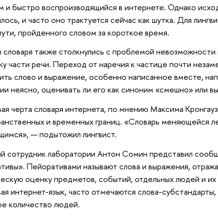
 и быстро воспроизводящийся в интернете. Однако исхо
лось, и часто оно трактуется сейчас как шутка. Для лингв
пути, пройденного словом за короткое время.
 словаря также столкнулись с проблемой невозможности
ку части речи. Переход от наречия к частице почти незаме
ить слово и выражение, особенно написанное вместе, нап
ии неясно, оценивать ли его как синоним «смешно» или вы
ая черта словаря интернета, по мнению Максима Кронгауз
анственных и временных границ. «Словарь меняющейся л
имся», — подытожил лингвист.
й сотрудник лаборатории Антон Сомин представил сооб
тивы». Пейоративами называют слова и выражения, отраж
ескую оценку предметов, событий, отдельных людей и их г
ая интернет-язык, часто отмечаются слова-субстандарты,
е количество людей.