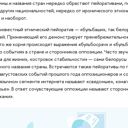
мы и названия стран нередко обрастают пейоративами,
других национальностей, нередко от иронического этнон
 и наоборот.
известный этнический пейоратив — «бульбаши», так белор
ей. Применяющий его демонстрирует пренебрежительное
го же корня происходят выражения «бульбосрач» и «бул
о событиях в стране и сторонников оппозиции. Часто зву
а для жизни», «островок стабильности» — сами белорусы 
ного названия страны. Встречаются также пейоративы по 
августовских событий прошлого года оппозиционеров и с
язычном сегменте интернета называют «свядомые», «змаг
рье». В ответ сочувствующие оппозиции называют сторонн
ками».