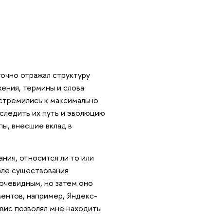
очно отражал структуру
жения, термины и слова
ы стремились к максимально
следить их путь и эволюцию
пы, внесшие вклад в
ния, относится ли то или
чале существования
очевидным, но затем оно
ентов, например, Яндекс-
рвис позволял мне находить