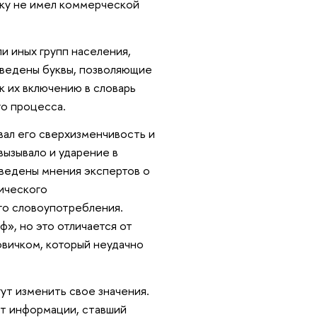
льку не имел коммерческой
и иных групп населения,
введены буквы, позволяющие
к их включению в словарь
го процесса.
вал его сверхизменчивость и
вызывало и ударение в
иведены мнения экспертов о
сического
го словоупотребления.
», но это отличается от
овичком, который неудачно
ут изменить свое значения.
нт информации, ставший