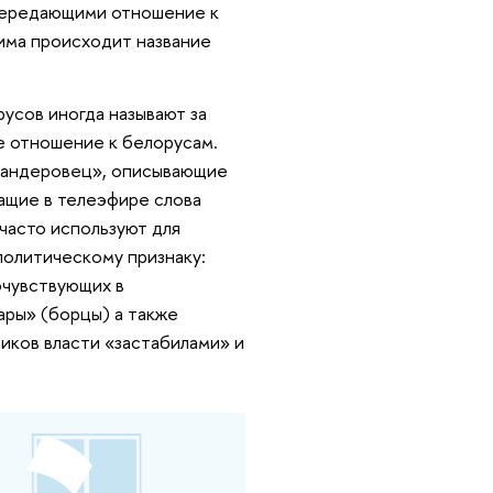
 передающими отношение к
има происходит название
усов иногда называют за
 отношение к белорусам.
ьбандеровец», описывающие
чащие в телеэфире слова
часто используют для
политическому признаку:
очувствующих в
ары» (борцы) а также
иков власти «застабилами» и