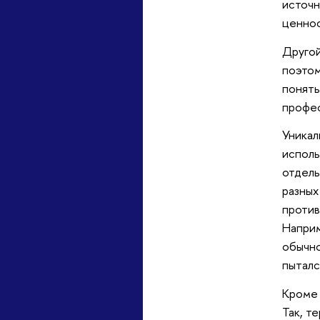
источн
ценнос
Другой
поэтом
понять
профес
Уникал
исполь
отдель
разных
против
Наприм
обычно
пыталс
Кроме 
Так, т