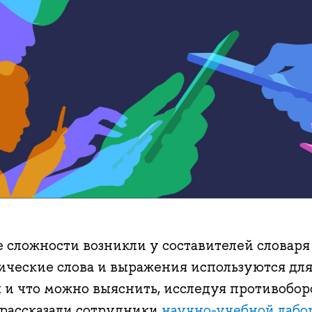
 сложности возникли у составителей словаря
ические слова и выражения используются для
 и что можно выяснить, исследуя противоборс
 рассказали сотрудники
научно-учебной лабо