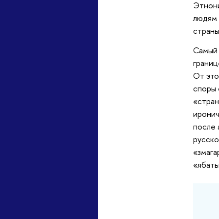
Этнони
людям 
страны
Самый 
границ
От это
споры 
«стран
иронич
после 
русско
«змага
«ябать