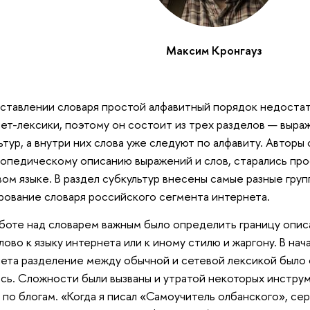
Максим Кронгауз
ставлении словаря простой алфавитный порядок недостат
ет-лексики, поэтому он состоит из трех разделов — выра
ьтур, а внутри них слова уже следуют по алфавиту. Автор
опедическому описанию выражений и слов, старались про
вом языке. В раздел субкультур внесены самые разные груп
ование словаря российского сегмента интернета.
боте над словарем важным было определить границу описа
лово к языку интернета или к иному стилю и жаргону. В на
ета разделение между обычной и сетевой лексикой было 
сь. Сложности были вызваны и утратой некоторых инструм
 по блогам. «Когда я писал «Самоучитель олбанского», се