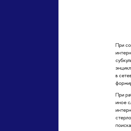
При со
интерн
субкул
энцикл
в сете
формир
При ра
иное с
интерн
стерло
поиска