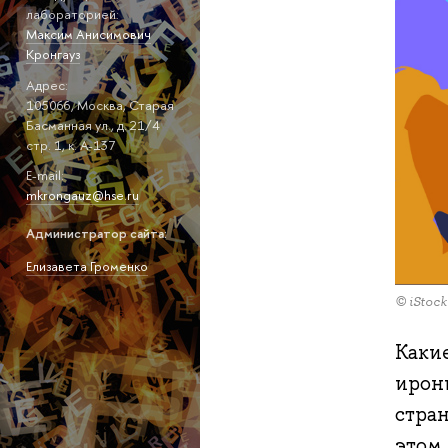
лабораторией:
Максим Анисимович
Кронгауз
Адрес:
105066, Москва, Старая
Басманная ул., д. 21/4
стр. 1, к. А-137
E-mail:
mkrongauz@hse.ru
Администратор сайта:
Елизавета Громенко
© iStock
Какие
ирон
стран
этом