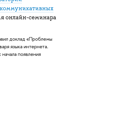
х коммуникативных
мя онлайн-семинара
авил доклад «Проблемы
варя языка интернета.
с начала появления