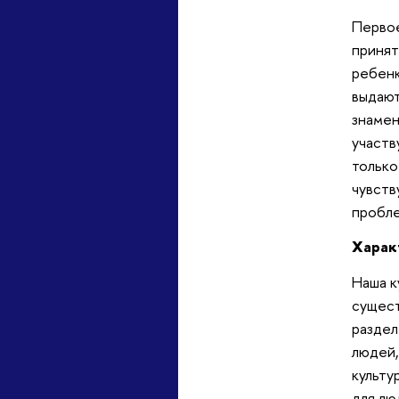
Первое
принят
ребенк
выдают
знамен
участв
только
чувств
пробле
Харак
Наша к
сущест
раздел
людей,
культу
для лю