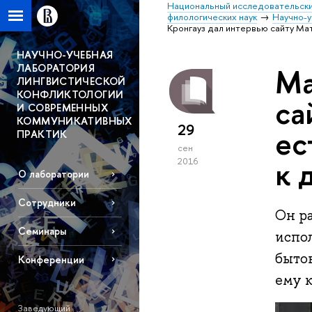
Национальный исследовательски
филологических наук
Научно-у
Кронгауз дал интервью сайту Мат
НАУЧНО-УЧЕБНАЯ
ЛАБОРАТОРИЯ
Ма
ЛИНГВИСТИЧЕСКОЙ
КОНФЛИКТОЛОГИИ
са
И СОВРЕМЕННЫХ
КОММУНИКАТИВНЫХ
29
ес
ПРАКТИК
сен
к 
2016
О лаборатории
Сотрудники
Он р
Семинары
испол
быто
Конференции
ему 
Заведующий