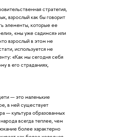
ровительственная стратегия,
ык, взрослый как бы говорит
сть элементы, которые ее
оели», «мы уже садимся» или
что взрослый в этом не
стати, используется не
енту: «Как мы сегодня себя
му в его страданиях,
 дети — это маленькие
ре, в ней существует
ура — культура образованных
 народа всегда теплее, чем
юсюкание более характерно
лкивает как более холодная