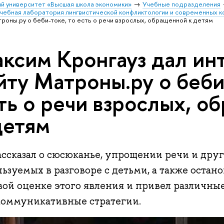
й университет «Высшая школа экономики»
Учебные подразделения
чебная лаборатория лингвистической конфликтологии и современных к
роны.ру о беби-токе, то есть о речи взрослых, обращенной к детям
ксим Кронгауз дал ин
йту Матроны.ру о беби
ть о речи взрослых, о
детям
ассказал о сюсюканье, упрощении речи и дру
ьзуемых в разговоре с детьми, а также остан
вой оценке этого явления и привел различны
коммуникативные стратегии.