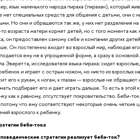
ер, язык маленького народа пираха (пирахан), который жив
 нет специальных средств для общения с детьми, они с н
ыми. Но они и обращаются так же, у них нет разделения на
-то возраста матери кормят детей, но с того момента как
а, он предоставлен самому себе и компании других детей,
ше. Он постепенно входит во взрослый мир, наблюдая его, 
 подается ему не в упрощенной форме, а сразу в основной.
а Эверетта, исследователя языка пираха: сидят взрослые, 
ребенок и играет с острым ножом, но никто из взрослых на
ит его к рукам, к ногам, к глазам — взрослые не обращают
мать подбирает его и дает играть дальше. То есть в этой
нку как к равному, отсутствует покровительство. Беби-то
 потому что ему соответствуют некоторые очень четкие ц
ний взрослого к ребенку.
ратегии беби-тока
 поведенческие стратегии реализует беби-ток?