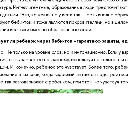
ьтура. Интеллигентные, образованные люди предпочитают 
 детьми. Это, конечно, не у всех так — есть вполне обра
зуют беби-ток и тоже являются покровителями, но в цело
ния все-таки именно образованные люди.
вует ли ребенок через беби-ток «гарантию» защиты, е
о. Не только на уровне слов, но и интонационно. Если у вз
гия, он выражает ее по-разному, используя не только эти 
ции. И, конечно, ребенок это чувствует. Более того, ребе
зование этих слов, когда взрослый пытается подстроиться
е так разговаривают с ребенком, при этом не чувствуя тог