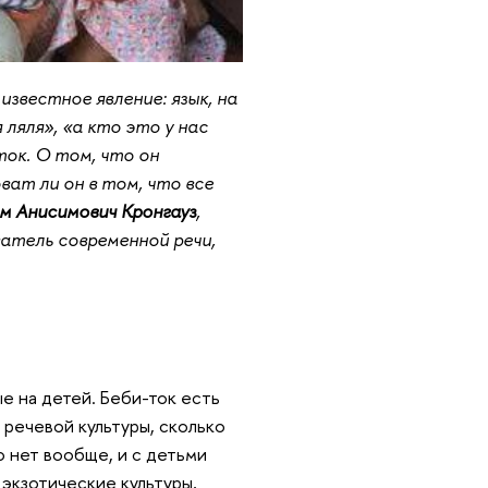
известное явление: язык, на
ляля», «а кто это у нас
ток. О том, что он
ват ли он в том, что все
м Анисимович Кронгауз
,
атель современной речи,
ые на детей. Беби-ток есть
 речевой культуры, сколько
о нет вообще, и с детьми
о экзотические культуры,