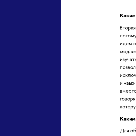
Какие
Вторая
потому
идем о
медлен
изучат
позвол
исключ
и «вы»
вместо
говоря
котору
Каким 
Для об