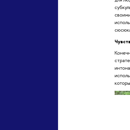
субкул
своими
исполь
сюсюка
Чувст
Конечн
страте
интона
исполь
которы