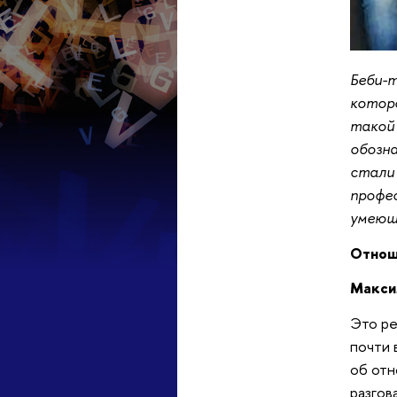
Беби-т
которо
такой 
обозна
стали 
профес
умеющ
Отнош
Макси
Это ре
почти 
об отн
разгов