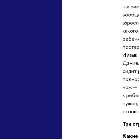
наприм
вообще
взросл
какого
ребенк
постар
И язык
Дэниел
сидит 
поднос
нож — 
к ребе
нужен,
отноше
Три ст
Какие