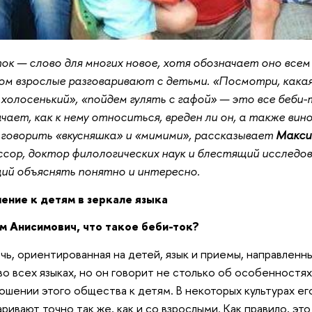
ок — слово для многих новое, хотя обозначает оно всем 
м взрослые разговаривают с детьми. «Посмотри, какая 
холосенький», «пойдем гулять с гафой» — это все беби-
чает, как к нему относиться, вреден ли он, а также вино
говорить «вкусняшка» и «мимими», рассказывает
Макси
сор, доктор филологических наук и блестящий исследов
ий объяснять понятно и интересно.
ение к детям в зеркале языка
м Анисимович, что такое беби-ток?
чь, ориентированная на детей, язык и приемы, направленн
во всех языках, но он говорит не столько об особенностях
ошении этого общества к детям. В некоторых культурах ег
аривают точно так же, как и со взрослыми. Как правило, эт