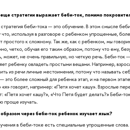
 еще стратегии выражает беби-ток, помимо покровите
 стратегия беби-тока — это обучение. В этом смысле беби
 что, используя в разговоре с ребенком упрощенные, бол
т простого к сложному. Так же, как с ребенком, мы говори
но, четко, обучая его таким образом, потому что ему, бе
ь, может, не очень правильную, но четкую речь. Беби-ток 
яет ребенку овладеть простыми вещами. Например, взрос
ить из речи личные местоимения, потому что называть се
 — это более сложный для ребенка этап, и на первом этап
 «я» говорят, например: «Петя хочет кашу». Взрослые пер
т: «Петя хочет кашу?», «Что Петя будет делать?» Беби-ток
ю проще изучать.
образом через беби-ток ребенок изучает язык?
учения в беби-токе есть специальные упрощенные слова.