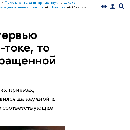
Факультет гуманитарных наук
Школа
оммуникативных практик
Новости
Максим
тервью
-токе, то
бращенной
гих приемах,
овился на научной и
е соответствующие