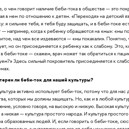
, о чем говорит наличие беби-тока в обществе — это пок
ая в нем по отношению к детям. «Переходя» на детский яз
у: я сильнее тебя, я тебя буду защищать, и в беби-токе е
 — например, когда к ребенку обращаются на «мы»: «мы п
итое, над чем все издеваются — «мы покакали». Понятно, 
ует, но он присоединяется к ребенку как к слабому. Это, к
 в беби-токе — скажем, врач может так обратиться к паци
уем?» Здесь сильный покровитель присоединяется к слабо
мах.
терен ли беби-ток для нашей культуры?
ультура активно использует беби-ток, потому что для нас
ва, которых мы должны защищать. Но, как и в любой культу
ение, условно говоря, на высокую и низкую. Высокая культ
 а низкая — культура простого народа. И культура простого
ра образованных людей. И, если говорить о беби-токе, с
дей простых, а интеллигенция его от себя немножко отта