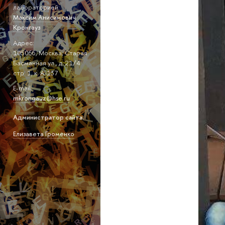
лабораторией:
Максим Анисимович
Кронгауз
Адрес:
105066, Москва, Старая
Басманная ул., д. 21/4
стр. 1, к. А-137
E-mail:
mkrongauz@hse.ru
Администратор сайта:
Елизавета Громенко