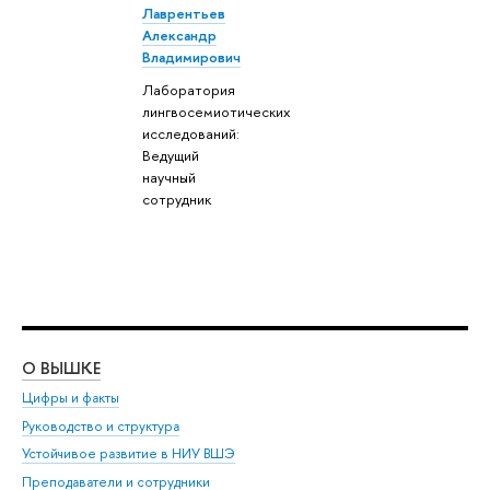
Лаврентьев
Александр
Владимирович
Лаборатория
лингвосемиотических
исследований:
Ведущий
научный
сотрудник
О ВЫШКЕ
ОБ
Цифры и факты
Ли
Руководство и структура
Дов
Устойчивое развитие в НИУ ВШЭ
Ол
Преподаватели и сотрудники
При