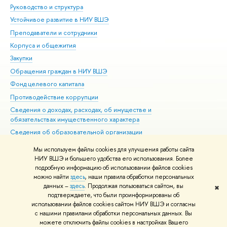
Руководство и структура
Дов
Устойчивое развитие в НИУ ВШЭ
Ол
Преподаватели и сотрудники
При
Корпуса и общежития
Вы
Закупки
При
Обращения граждан в НИУ ВШЭ
Ас
Фонд целевого капитала
До
Противодействие коррупции
Цен
Сведения о доходах, расходах, об имуществе и
Би
обязательствах имущественного характера
Об
Сведения об образовательной организации
Обр
Людям с ограниченными возможностями здоровья
Мы используем файлы cookies для улучшения работы сайта
Единая платежная страница
НИУ ВШЭ и большего удобства его использования. Более
подробную информацию об использовании файлов cookies
Работа в Вышке
можно найти
здесь
, наши правила обработки персональных
данных –
здесь
. Продолжая пользоваться сайтом, вы
✖
Редактору
подтверждаете, что были проинформированы об
© НИУ ВШЭ 1993–2026
Адреса и контакты
Условия использования
использовании файлов cookies сайтом НИУ ВШЭ и согласны
с нашими правилами обработки персональных данных. Вы
материалов
Политика конфиденциальности
Карта сайта
можете отключить файлы cookies в настройках Вашего
Шрифты HSE Sans и HSE Slab разработаны в
Школе дизайна НИУ ВШЭ