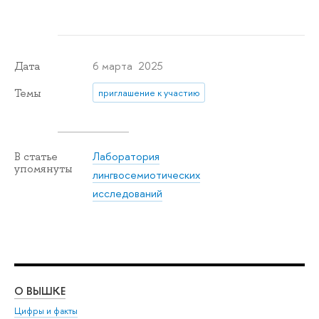
6 марта 2025
Дата
Темы
приглашение к участию
Лаборатория
В статье
упомянуты
лингвосемиотических
исследований
О ВЫШКЕ
ОБ
Цифры и факты
Ли