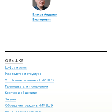
Влахов Андриан
Викторович
О ВЫШКЕ
ОБ
Цифры и факты
Ли
Руководство и структура
Дов
Устойчивое развитие в НИУ ВШЭ
Ол
Преподаватели и сотрудники
При
Корпуса и общежития
Вы
Закупки
При
Обращения граждан в НИУ ВШЭ
Ас
Фонд целевого капитала
До