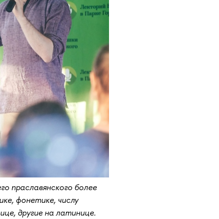
его праславянского более
ке, фонетике, числу
це, другие на латинице.