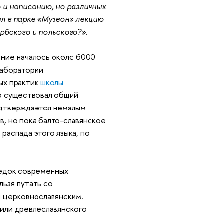
ю и написанию, но различных
л в парке «Музеон» лекцию
рбского и польского?».
ение началось около 6000
лаборатории
ых практик
школы
то существовал общий
подтверждается немалым
в, но пока балто-славянское
распада этого языка, по
редок современных
льзя путать со
и церковнославянским.
 или древлеславянского