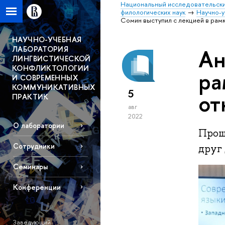
Национальный исследовательски
филологических наук
Научно-у
Сомин выступил с лекцией в рам
НАУЧНО-УЧЕБНАЯ
ЛАБОРАТОРИЯ
Ан
ЛИНГВИСТИЧЕСКОЙ
КОНФЛИКТОЛОГИИ
ра
И СОВРЕМЕННЫХ
КОММУНИКАТИВНЫХ
5
от
ПРАКТИК
авг
2022
О лаборатории
Прош
Сотрудники
друг 
Семинары
Конференции
Заведующий