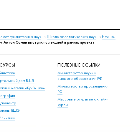
льтет гуманитарных наук
→
Школа филологических наук
→
Научно-
→
Антон Сомин выступил с лекцией в рамках проекта
ЕСУРСЫ
ПОЛЕЗНЫЕ ССЫЛКИ
блиотека
Министерство науки и
высшего образования РФ
дательский дом ВШЭ
Министерство просвещения
ижный магазин «БукВышка»
РФ
пография
Массовые открытые онлайн-
диацентр
курсы
рналы ВШЭ
бликации