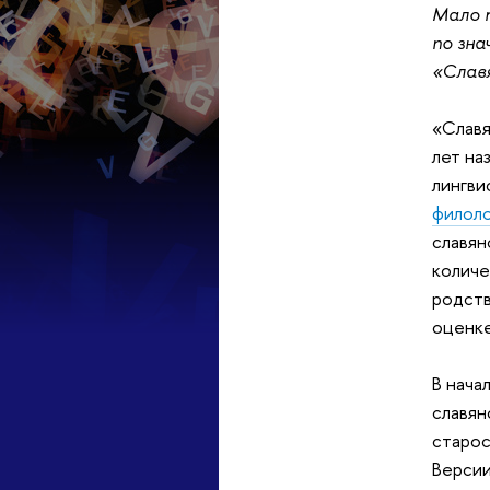
Мало т
по зна
«Славя
«Славя
лет на
лингви
филоло
славян
количе
родств
оценке
В нача
славян
старос
Версии