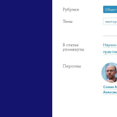
Рубрики
Общес
Темы
лектор
Научно
В статье
упомянуты
практи
Персоны
Сомин А
Алексан