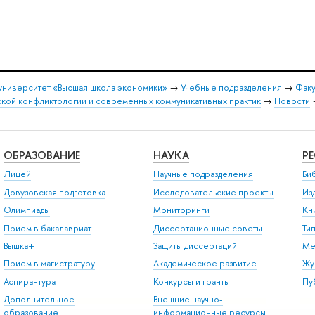
университет «Высшая школа экономики»
→
Учебные подразделения
→
Факу
ской конфликтологии и современных коммуникативных практик
→
Новости
ОБРАЗОВАНИЕ
НАУКА
Р
Лицей
Научные подразделения
Би
Довузовская подготовка
Исследовательские проекты
Из
Олимпиады
Мониторинги
Кн
Прием в бакалавриат
Диссертационные советы
Ти
Вышка+
Защиты диссертаций
Ме
Прием в магистратуру
Академическое развитие
Жу
Аспирантура
Конкурсы и гранты
Пу
Дополнительное
Внешние научно-
образование
информационные ресурсы