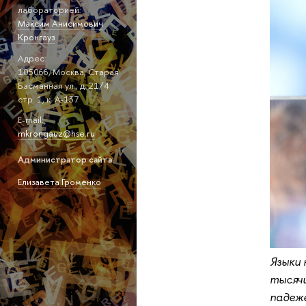
лабораторией:
Максим Анисимович
Кронгауз
Адрес:
105066, Москва, Старая
Басманная ул., д. 21/4
стр. 1, к. А-137
E-mail:
mkrongauz@hse.ru
Администратор сайта:
Елизавета Громенко
Языки 
тысячи
падеже