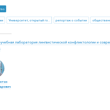
тво
ии
Университет, открытый городу
репортаж о событии
-учебная лаборатория лингвистической конфликтологии и совр
к
нтон
дрович