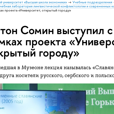
й университет «Высшая школа экономики»
Учебные подразделения
чебная лаборатория лингвистической конфликтологии и современных к
ках проекта «Университет, открытый городу»
тон Сомин выступил с
мках проекта «Универс
крытый городу»
едшая в Музеоне лекция называлась «Славян
друга носители русского, сербского и польск