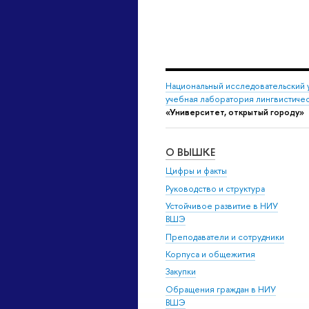
Национальный исследовательский 
учебная лаборатория лингвистиче
«Университет, открытый городу»
О ВЫШКЕ
Цифры и факты
Руководство и структура
Устойчивое развитие в НИУ
ВШЭ
Преподаватели и сотрудники
Корпуса и общежития
Закупки
Обращения граждан в НИУ
ВШЭ