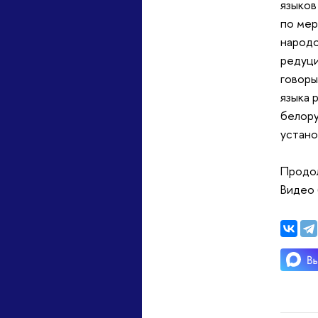
языков
по мер
народо
редуци
говоры
языка 
белору
устано
Продол
Видео 