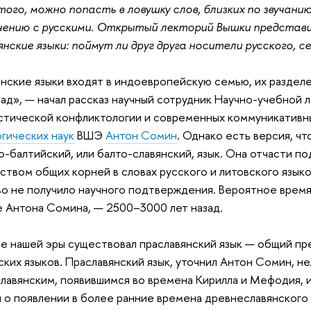
ого, можно попасть в ловушку слов, близких по звучани
чению с русскими. Открытый лекторий Вышки представи
нские языки: поймут ли друг друга носители русского, се
нские языки входят в индоевропейскую семью, их раздел
зад», — начал рассказ научный сотрудник Научно-учебной 
стической конфликтологии и современных коммуникативн
гических наук
ВШЭ
Антон Сомин
. Однако есть версия, ч
о-балтийский, или балто-славянский, язык. Она отчасти 
ством общих корней в словах русского и литовского языко
о не получило научного подтверждения. Вероятное время 
 Антона Сомина, — 2500–3000 лет назад.
ле нашей эры существовал праславянский язык — общий п
ских языков. Праславянский язык, уточнил Антон Сомин, не
лавянским, появившимся во времена Кирилла и Мефодия, 
 о появлении в более ранние времена древнеславянского