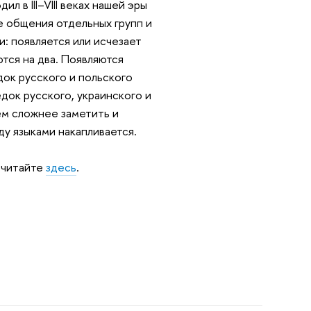
л в III–VIII веках нашей эры
е общения отдельных групп и
: появляется или исчезает
тся на два. Появляются
док русского и польского
едок русского, украинского и
ем сложнее заметить и
у языками накапливается.
 читайте
здесь
.
.