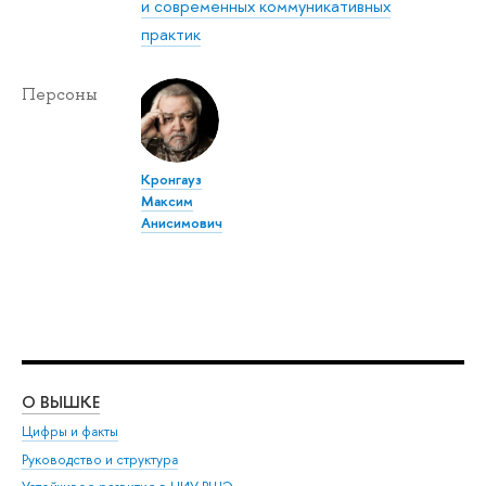
и современных коммуникативных
практик
Персоны
Кронгауз
Максим
Анисимович
О ВЫШКЕ
ОБ
Цифры и факты
Ли
Руководство и структура
Дов