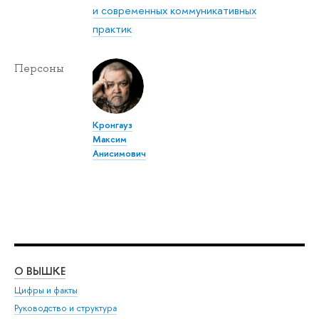
и современных коммуникативных
практик
Персоны
Кронгауз
Максим
Анисимович
О ВЫШКЕ
ОБ
Цифры и факты
Ли
Руководство и структура
Дов