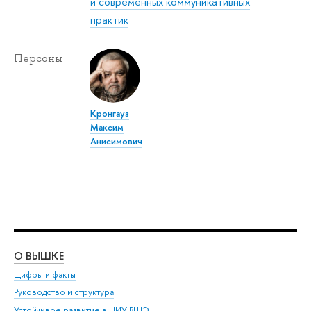
и современных коммуникативных
практик
Персоны
Кронгауз
Максим
Анисимович
О ВЫШКЕ
ОБ
Цифры и факты
Ли
Руководство и структура
Дов
Устойчивое развитие в НИУ ВШЭ
Ол