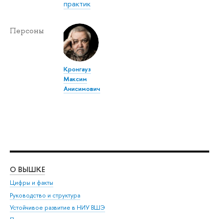
практик
Персоны
Кронгауз
Максим
Анисимович
О ВЫШКЕ
ОБ
Цифры и факты
Ли
Руководство и структура
Дов
Устойчивое развитие в НИУ ВШЭ
Ол