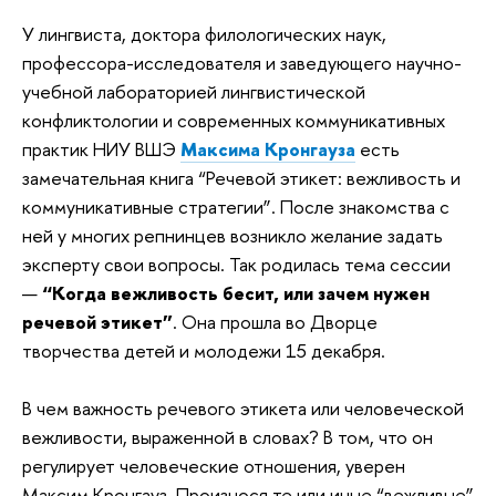
У лингвиста, доктора филологических наук,
профессора-исследователя и заведующего научно-
учебной лабораторией лингвистической
конфликтологии и современных коммуникативных
практик НИУ ВШЭ
Максима Кронгауза
есть
замечательная книга “Речевой этикет: вежливость и
коммуникативные стратегии”. После знакомства с
ней у многих репнинцев возникло желание задать
эксперту свои вопросы. Так родилась тема сессии
—
“Когда вежливость бесит, или зачем нужен
речевой этикет”
. Она прошла во Дворце
творчества детей и молодежи 15 декабря.
В чем важность речевого этикета или человеческой
вежливости, выраженной в словах? В том, что он
регулирует человеческие отношения, уверен
Максим Кронгауз. Произнося те или иные “вежливые”