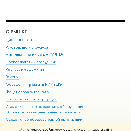
О ВЫШКЕ
ОБ
Цифры и факты
Ли
Руководство и структура
Дов
Устойчивое развитие в НИУ ВШЭ
Ол
Преподаватели и сотрудники
При
Корпуса и общежития
Вы
Закупки
При
Обращения граждан в НИУ ВШЭ
Ас
Фонд целевого капитала
До
Противодействие коррупции
Цен
Сведения о доходах, расходах, об имуществе и
Би
обязательствах имущественного характера
Об
Сведения об образовательной организации
Обр
Людям с ограниченными возможностями здоровья
Мы используем файлы cookies для улучшения работы сайта