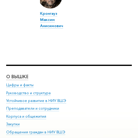
Кронгауз
Максим
Анисимович
О ВЫШКЕ
ОБ
Цифры и факты
Ли
Руководство и структура
Дов
Устойчивое развитие в НИУ ВШЭ
Ол
Преподаватели и сотрудники
При
Корпуса и общежития
Вы
Закупки
При
Обращения граждан в НИУ ВШЭ
Ас