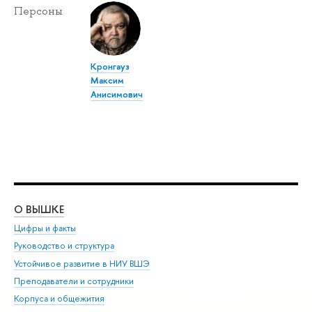
Персоны
Кронгауз
Максим
Анисимович
О ВЫШКЕ
ОБ
Цифры и факты
Ли
Руководство и структура
Дов
Устойчивое развитие в НИУ ВШЭ
Ол
Преподаватели и сотрудники
При
Корпуса и общежития
Вы