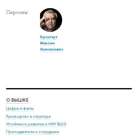
Персоны
Кронгауз
Максим
Анисимович
О ВЫШКЕ
ОБ
Цифры и факты
Ли
Руководство и структура
Дов
Устойчивое развитие в НИУ ВШЭ
Ол
Преподаватели и сотрудники
При