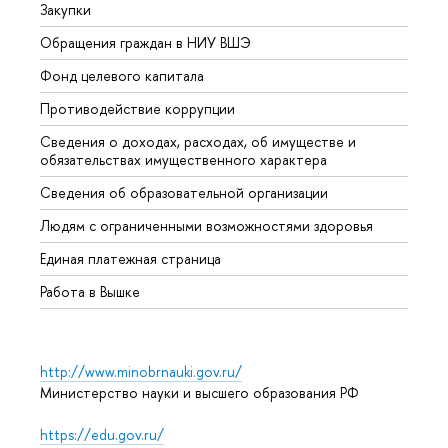
Закупки
Прием
Обращения граждан в НИУ ВШЭ
Аспир
Фонд целевого капитала
Допол
Противодействие коррупции
Центр
Сведения о доходах, расходах, об имуществе и
Бизне
обязательствах имущественного характера
Образ
Сведения об образовательной организации
Обрат
Людям с ограниченными возможностями здоровья
Единая платежная страница
Работа в Вышке
http://www.minobrnauki.gov.ru/
Министерство науки и высшего образования РФ
https://edu.gov.ru/