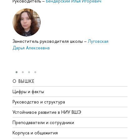
Руководитель
–
Бендерский Илья Игоревич
Заместитель руководителя школы
–
Луговская
Дарья Алексеевна
О ВЫШКЕ
ОБР
Цифры и факты
Лице
Руководство и структура
Довуз
Устойчивое развитие в НИУ ВШЭ
Олим
Преподаватели и сотрудники
Прием
Корпуса и общежития
Вышк