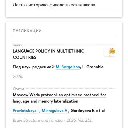
Летняя историко-филологическая школа
ПУБЛИКАЦИИ
Книга
LANGUAGE POLICY IN MULTIETHNIC
COUNTRIES
Под науч. редакцией:
M. Bergelson
, L. Grenoble.
2026.
Статья
Moscow Wada protocol: an optimised protocol for
language and memory lateralization
Provlotskaya I.
,
Minnigulova A.
, Gordeyeva E. et al.
Brain Structure and Function. 2026. Vol. 231.