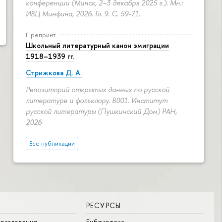
конференции (Минск, 2–3 декабря 2025 г.). Мн.:
ИВЦ Минфина, 2026. Гл. 9.
С. 59-71.
Препринт
Школьный литературный канон эмиграции
1918–1939 гг.
Стрижкова Д. А.
Репозиторий открытых данных по русской
литературе и фольклору. B001. Институт
русской литературы (Пушкинский Дом) РАН,
2026
Все публикации
РЕСУРСЫ
разделения
Библиотека