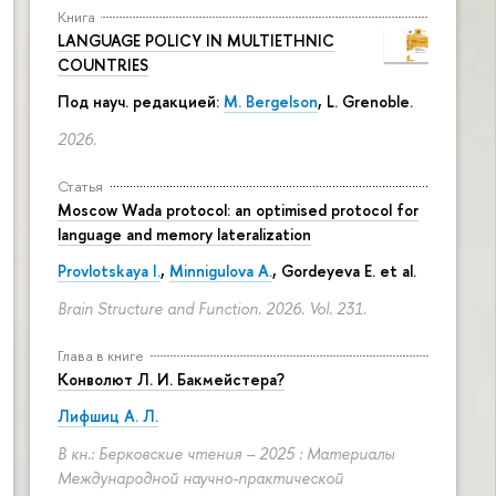
Книга
LANGUAGE POLICY IN MULTIETHNIC
COUNTRIES
Под науч. редакцией:
M. Bergelson
, L. Grenoble.
2026.
Статья
Moscow Wada protocol: an optimised protocol for
language and memory lateralization
Provlotskaya I.
,
Minnigulova A.
, Gordeyeva E. et al.
Brain Structure and Function. 2026. Vol. 231.
Глава в книге
Конволют Л. И. Бакмейстера?
Лифшиц А. Л.
В кн.: Берковские чтения – 2025 : Материалы
Международной научно-практической