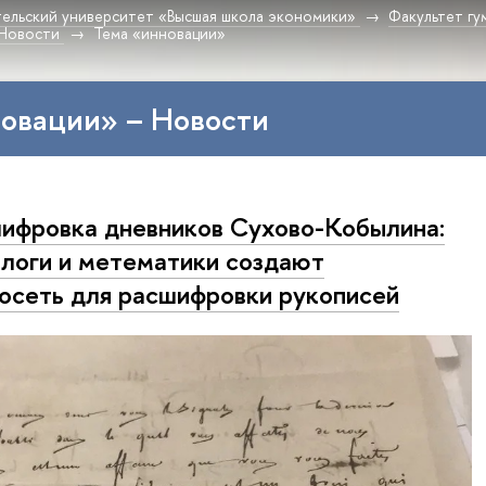
ельский университет «Высшая школа экономики»
Факультет гу
Новости
Тема «инновации»
овации» – Новости
ифровка дневников Сухово-Кобылина:
логи и метематики создают
осеть для расшифровки рукописей