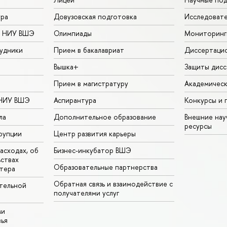
ура
Довузовская подготовка
Исследовате
в НИУ ВШЭ
Олимпиады
Мониторинг
удники
Прием в бакалавриат
Диссертаци
Вышка+
Защиты дисс
Прием в магистратуру
Академическ
 НИУ ВШЭ
Аспирантура
Конкурсы и 
ла
Дополнительное образование
Внешние на
ресурсы
рупции
Центр развития карьеры
асходах, об
Бизнес-инкубатор ВШЭ
ьствах
Образовательные партнерства
тера
Обратная связь и взаимодействие с
тельной
получателями услуг
ми
ья