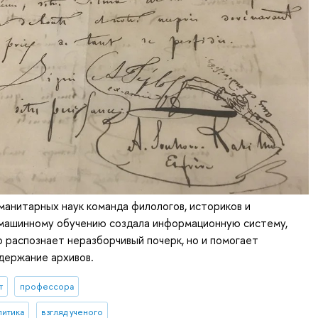
манитарных наук команда филологов, историков и
 машинному обучению создала информационную систему,
о распознает неразборчивый почерк, но и помогает
держание архивов.
т
профессора
литика
взгляд ученого