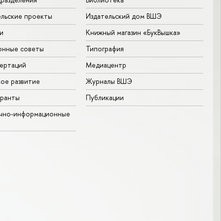
льские проекты
Издательский дом ВШЭ
и
Книжный магазин «БукВышка»
онные советы
Типография
ертаций
Медиацентр
ое развитие
Журналы ВШЭ
гранты
Публикации
учно-информационные