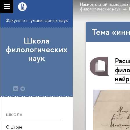
Национальный исследоват
филологических наук
Факультет гуманитарных наук
Тема «инн
Школа
филологических
наук
Расш
фило
нейр
ШКОЛА
О школе