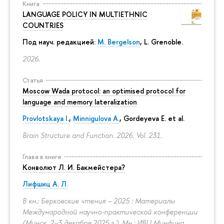
Книга
LANGUAGE POLICY IN MULTIETHNIC
COUNTRIES
Под науч. редакцией:
M. Bergelson
, L. Grenoble.
2026.
Статья
Moscow Wada protocol: an optimised protocol for
language and memory lateralization
Provlotskaya I.
,
Minnigulova A.
, Gordeyeva E. et al.
Brain Structure and Function. 2026. Vol. 231.
Глава в книге
Конволют Л. И. Бакмейстера?
Лифшиц А. Л.
В кн.: Берковские чтения – 2025 : Материалы
Международной научно-практической конференции
(Минск, 2–3 декабря 2025 г.). Мн.: ИВЦ Минфина,