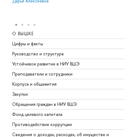
Дарья Алексеевна
О ВЫШКЕ
ОБР
Цифры и факты
Лице
Руководство и структура
Довуз
Устойчивое развитие в НИУ ВШЭ
Олим
Преподаватели и сотрудники
Прием
Корпуса и общежития
Вышк
Закупки
Прием
Обращения граждан в НИУ ВШЭ
Аспир
Фонд целевого капитала
Допол
Противодействие коррупции
Центр
Сведения о доходах, расходах, об имуществе и
Бизне