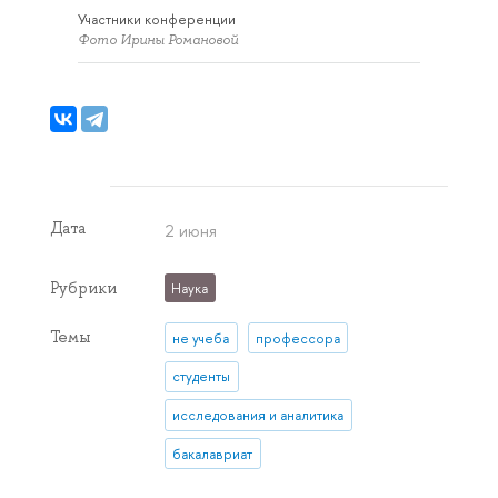
Участники конференции
Фото Ирины Романовой
Дата
2 июня
Рубрики
Наука
Темы
не учеба
профессора
студенты
исследования и аналитика
бакалавриат