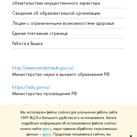
обязательствах имущественного характера
Образ
Сведения об образовательной организации
Обрат
Людям с ограниченными возможностями здоровья
Единая платежная страница
Работа в Вышке
http://www.minobrnauki.gov.ru/
Министерство науки и высшего образования РФ
https://edu.gov.ru/
Министерство просвещения РФ
https://elearning.hse.ru/mooc
Массовые открытые онлайн-курсы
Мы используем файлы cookies для улучшения работы сайта
НИУ ВШЭ и большего удобства его использования. Более
подробную информацию об использовании файлов cookies
можно найти
здесь
, наши правила обработки персональных
© НИУ ВШЭ 1993–2026
данных –
здесь
. Продолжая пользоваться сайтом, вы
Адреса и контакты
Условия
✖