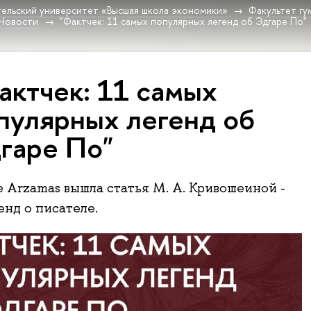
ельский университет «Высшая школа экономики»
Факультет гу
Новости
"Фактчек: 11 самых популярных легенд об Эдгаре По"
актчек: 11 самых
пулярных легенд об
гаре По"
 Arzamas вышла статья М. А. Кривошеиной -
енд о писателе.