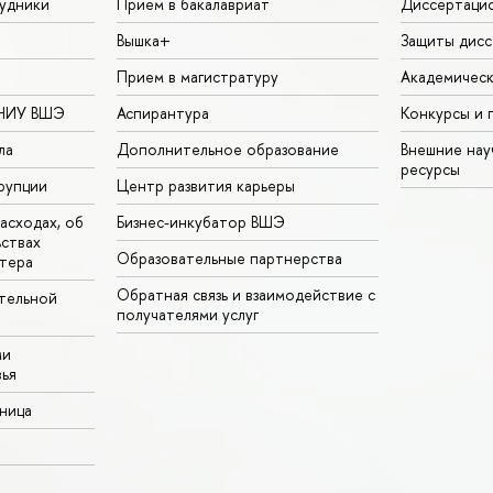
удники
Прием в бакалавриат
Диссертаци
Вышка+
Защиты дисс
Прием в магистратуру
Академическ
 НИУ ВШЭ
Аспирантура
Конкурсы и 
ла
Дополнительное образование
Внешние на
ресурсы
рупции
Центр развития карьеры
асходах, об
Бизнес-инкубатор ВШЭ
ьствах
Образовательные партнерства
тера
Обратная связь и взаимодействие с
тельной
получателями услуг
ми
ья
аница