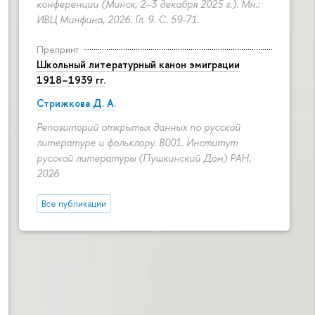
конференции (Минск, 2–3 декабря 2025 г.). Мн.:
ИВЦ Минфина, 2026. Гл. 9.
С. 59-71.
Препринт
Школьный литературный канон эмиграции
1918–1939 гг.
Стрижкова Д. А.
Репозиторий открытых данных по русской
литературе и фольклору. B001. Институт
русской литературы (Пушкинский Дом) РАН,
2026
Все публикации