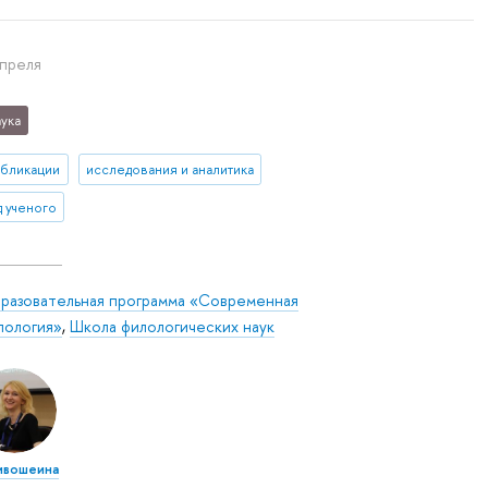
апреля
ука
убликации
исследования и аналитика
д ученого
разовательная программа «Современная
лология»
,
Школа филологических наук
ивошеина