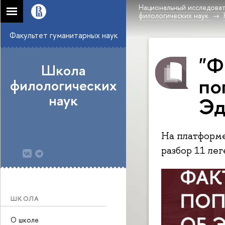
Национальный исследоват
филологических наук
Факультет гуманитарных наук
"Ф
Школа
по
филологических
наук
Эд
На платформе
разбор 11 лег
ШКОЛА
О школе