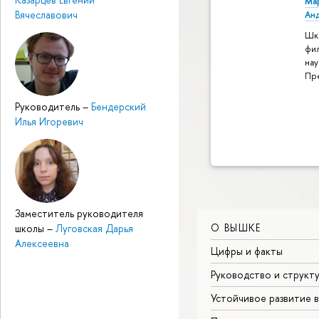
Ма
Вячеславович
Ан
Шк
фи
нау
Пр
Руководитель
–
Бендерский
Илья Игоревич
Заместитель руководителя
О ВЫШКЕ
школы
–
Луговская Дарья
Алексеевна
Цифры и факты
Руководство и структ
Устойчивое развитие 