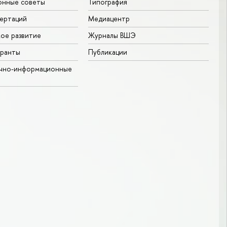
онные советы
Типография
ертаций
Медиацентр
ое развитие
Журналы ВШЭ
гранты
Публикации
учно-информационные