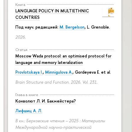
Книга
LANGUAGE POLICY IN MULTIETHNIC
COUNTRIES
Под науч. редакцией:
M. Bergelson
, L. Grenoble.
2026.
Статья
Moscow Wada protocol: an optimised protocol for
language and memory lateralization
Provlotskaya I.
,
Minnigulova A.
, Gordeyeva E. et al.
Brain Structure and Function. 2026. Vol. 231.
Глава в книге
Конволют Л. И. Бакмейстера?
Лифшиц А. Л.
В кн.: Берковские чтения – 2025 : Материалы
Международной научно-практической