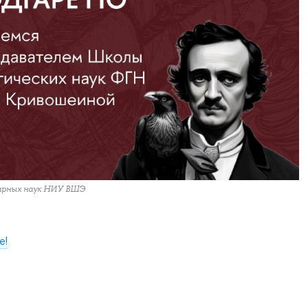
арных наук НИУ ВШЭ
е!