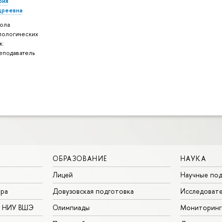
рия
дреевна
ола
лологических
к:
еподаватель
ОБРАЗОВАНИЕ
НАУКА
Лицей
Научные под
ура
Довузовская подготовка
Исследовате
в НИУ ВШЭ
Олимпиады
Мониторинг