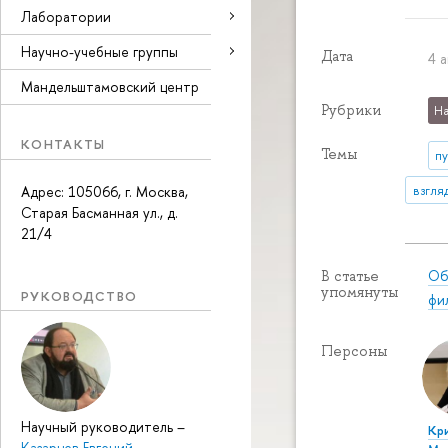
Лаборатории
Научно-учебные группы
Дата
4 
Мандельштамовский центр
Рубрики
На
КОНТАКТЫ
Темы
п
взгля
Адрес: 105066, г. Москва,
Старая Басманная ул., д.
21/4
Об
В статье
упомянуты
РУКОВОДСТВО
фи
Персоны
Научный руководитель
–
Кр
Казарцев Евгений