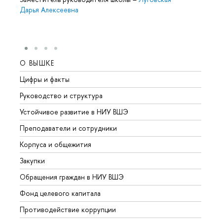
Дарья Алексеевна
О ВЫШКЕ
ОБР
Цифры и факты
Лице
Руководство и структура
Довуз
Устойчивое развитие в НИУ ВШЭ
Олим
Преподаватели и сотрудники
Прием
Корпуса и общежития
Вышк
Закупки
Прием
Обращения граждан в НИУ ВШЭ
Аспир
Фонд целевого капитала
Допол
Противодействие коррупции
Центр