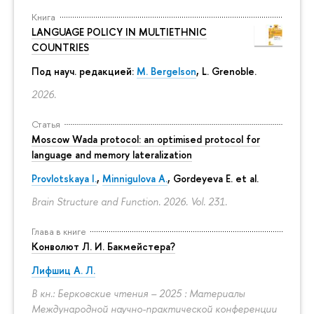
Книга
LANGUAGE POLICY IN MULTIETHNIC
COUNTRIES
Под науч. редакцией:
M. Bergelson
, L. Grenoble.
2026.
Статья
Moscow Wada protocol: an optimised protocol for
language and memory lateralization
Provlotskaya I.
,
Minnigulova A.
, Gordeyeva E. et al.
Brain Structure and Function. 2026. Vol. 231.
Глава в книге
Конволют Л. И. Бакмейстера?
Лифшиц А. Л.
В кн.: Берковские чтения – 2025 : Материалы
Международной научно-практической конференции