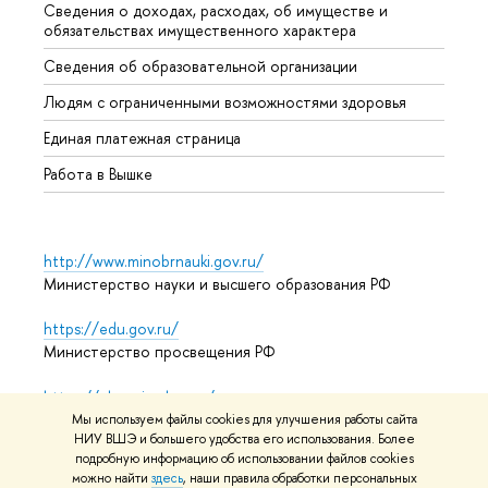
Сведения о доходах, расходах, об имуществе и
Бизне
обязательствах имущественного характера
Образ
Сведения об образовательной организации
Обрат
Людям с ограниченными возможностями здоровья
Единая платежная страница
Работа в Вышке
http://www.minobrnauki.gov.ru/
Министерство науки и высшего образования РФ
https://edu.gov.ru/
Министерство просвещения РФ
https://elearning.hse.ru/mooc
Массовые открытые онлайн-курсы
Мы используем файлы cookies для улучшения работы сайта
НИУ ВШЭ и большего удобства его использования. Более
подробную информацию об использовании файлов cookies
можно найти
здесь
, наши правила обработки персональных