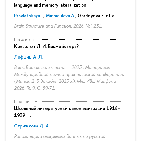
language and memory lateralization
Provlotskaya I.
,
Minnigulova A.
, Gordeyeva E. et al.
Brain Structure and Function. 2026. Vol. 231.
Глава в книге
Конволют Л. И. Бакмейстера?
Лифшиц А. Л.
В кн.: Берковские чтения – 2025 : Материалы
Международной научно-практической конференции
(Минск, 2–3 декабря 2025 г.). Мн.: ИВЦ Минфина,
2026. Гл. 9.
С. 59-71.
Препринт
Школьный литературный канон эмиграции 1918–
1939 гг.
Стрижкова Д. А.
Репозиторий открытых данных по русской