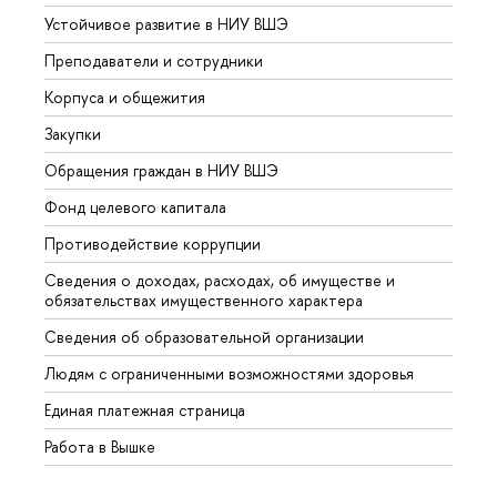
Устойчивое развитие в НИУ ВШЭ
Олим
Преподаватели и сотрудники
Прием
Корпуса и общежития
Вышк
Закупки
Прием
Обращения граждан в НИУ ВШЭ
Аспир
Фонд целевого капитала
Допол
Противодействие коррупции
Центр
Сведения о доходах, расходах, об имуществе и
Бизне
обязательствах имущественного характера
Образ
Сведения об образовательной организации
Обрат
Людям с ограниченными возможностями здоровья
Единая платежная страница
Работа в Вышке