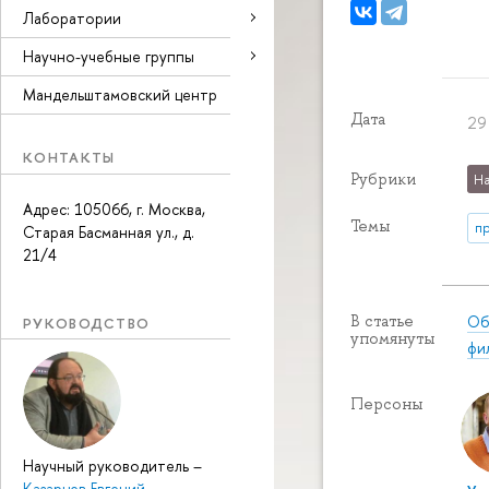
Лаборатории
Научно-учебные группы
Мандельштамовский центр
Дата
29
КОНТАКТЫ
Рубрики
На
Адрес: 105066, г. Москва,
Темы
п
Старая Басманная ул., д.
21/4
Об
В статье
РУКОВОДСТВО
упомянуты
фи
Персоны
Научный руководитель
–
Казарцев Евгений