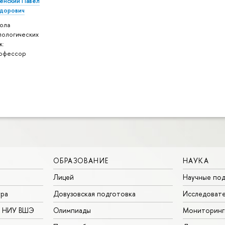
пенский Павел
дорович
ола
лологических
к:
офессор
ОБРАЗОВАНИЕ
НАУКА
Лицей
Научные под
ура
Довузовская подготовка
Исследовате
в НИУ ВШЭ
Олимпиады
Мониторинг