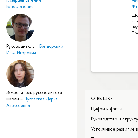
Ус
Вячеславович
Фе
Шк
фи
нау
Пр
Руководитель
–
Бендерский
Илья Игоревич
Заместитель руководителя
О ВЫШКЕ
школы
–
Луговская Дарья
Алексеевна
Цифры и факты
Руководство и структ
Устойчивое развитие 