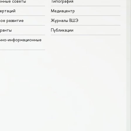
онные советы
Типография
ертаций
Медиацентр
ое развитие
Журналы ВШЭ
гранты
Публикации
учно-информационные