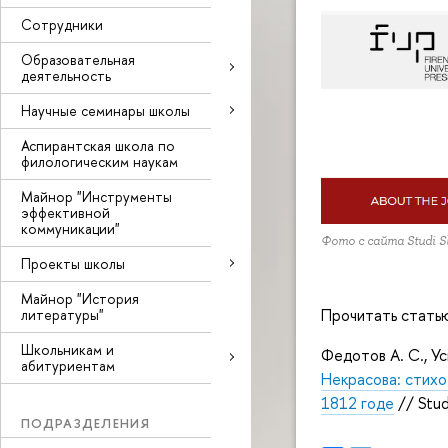
Сотрудники
Образовательная
деятельность
Научные семинары школы
Аспирантская школа по
филологическим наукам
Майнор "Инструменты
эффективной
коммуникации"
Фото с сайта Studi Sla
Проекты школы
Майнор "История
Прочитать стать
литературы"
Школьникам и
Федотов А. С., У
абитуриентам
Некрасова: стихот
1812 годе
// Stud
ПОДРАЗДЕЛЕНИЯ