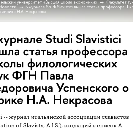
ельский университет «Высшая школа экономики»
Факультет гу
Новости
В журнале Studi Slavistici вышла статья профессора 
 лирике Н.А. Некрасова
журнале Studi Slavistici
шла статья профессора
олы филологических
ук ФГН Павла
доровича Успенского о
рике Н.А. Некрасова
ici -- журнал итальянской ассоциации славистов
iation of Slavists, A.I.S.), входящий в список А.