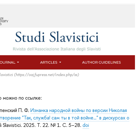
vistici (https://oaj.fupress.net/index.php/ss)
ю можно по ссылке:
спенский П. Ф.
Изнанка народной войны по версии Николая
ворение "Так, служба! сам ты в той войне…" в дискурсах о
i Slavistici. 2025. Т. 22. № 1. С. 5–28.
doi