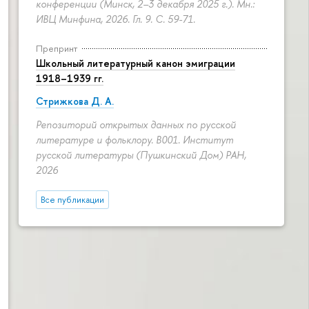
конференции (Минск, 2–3 декабря 2025 г.). Мн.:
ИВЦ Минфина, 2026. Гл. 9.
С. 59-71.
Препринт
Школьный литературный канон эмиграции
1918–1939 гг.
Стрижкова Д. А.
Репозиторий открытых данных по русской
литературе и фольклору. B001. Институт
русской литературы (Пушкинский Дом) РАН,
2026
Все публикации