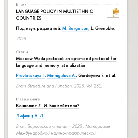
Книга
LANGUAGE POLICY IN MULTIETHNIC
COUNTRIES
Под науч. редакцией:
M. Bergelson
, L. Grenoble.
2026.
Статья
Moscow Wada protocol: an optimised protocol for
language and memory lateralization
Provlotskaya I.
,
Minnigulova A.
, Gordeyeva E. et al.
Brain Structure and Function. 2026. Vol. 231.
Глава в книге
Конволют Л. И. Бакмейстера?
Лифшиц А. Л.
В кн.: Берковские чтения – 2025 : Материалы
Международной научно-практической