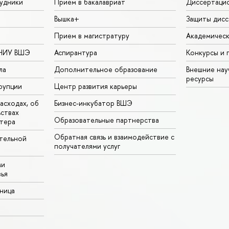
удники
Прием в бакалавриат
Диссертаци
Вышка+
Защиты дисс
Прием в магистратуру
Академическ
 НИУ ВШЭ
Аспирантура
Конкурсы и 
ла
Дополнительное образование
Внешние на
ресурсы
рупции
Центр развития карьеры
асходах, об
Бизнес-инкубатор ВШЭ
ьствах
Образовательные партнерства
тера
Обратная связь и взаимодействие с
тельной
получателями услуг
ми
ья
аница