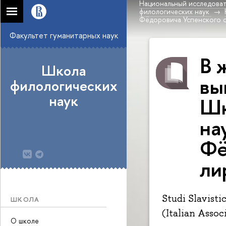
Национальный исследоват
филологических наук
Фёдоровича Успенского о
Факультет гуманитарных наук
В 
Школа
вы
филологических
наук
Шк
на
Фё
ли
Studi Slavist
ШКОЛА
(Italian Assoc
О школе