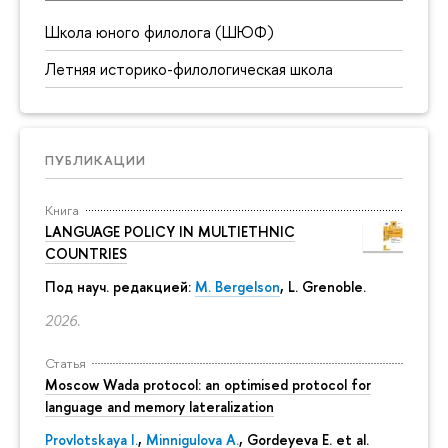
Школа юного филолога (ШЮФ)
Летняя историко-филологическая школа
ПУБЛИКАЦИИ
Книга
LANGUAGE POLICY IN MULTIETHNIC
COUNTRIES
Под науч. редакцией:
M. Bergelson
, L. Grenoble.
2026.
Статья
Moscow Wada protocol: an optimised protocol for
language and memory lateralization
Provlotskaya I.
,
Minnigulova A.
, Gordeyeva E. et al.