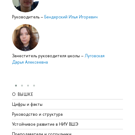
Руководитель
–
Бендерский Илья Игоревич
Заместитель руководителя школы
–
Луговская
Дарья Алексеевна
О ВЫШКЕ
ОБР
Цифры и факты
Лице
Руководство и структура
Довуз
Устойчивое развитие в НИУ ВШЭ
Олим
Преподаватели и сотрудники
Прием