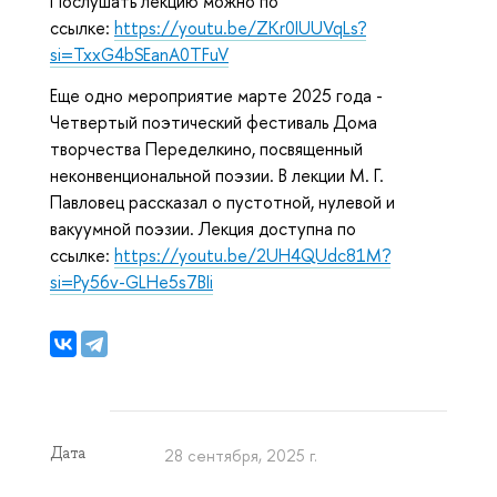
Послушать лекцию можно по
ссылке:
https://youtu.be/ZKr0IUUVqLs?
si=TxxG4bSEanA0TFuV
Еще одно мероприятие марте 2025 года -
Четвертый поэтический фестиваль Дома
творчества Переделкино, посвященный
неконвенциональной поэзии. В лекции М. Г.
Павловец
рассказал о пустотной, нулевой и
вакуумной поэзии. Лекция доступна по
ссылке:
https://youtu.be/2UH4QUdc81M?
si=Py56v-GLHe5s7BIi
Дата
28 сентября, 2025 г.