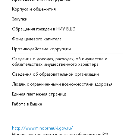
Корпуса и общежития
Вышк
Закупки
Прием
Обращения граждан в НИУ ВШЭ
Аспир
Фонд целевого капитала
Допол
Противодействие коррупции
Центр
Сведения о доходах, расходах, об имуществе и
Бизне
обязательствах имущественного характера
Образ
Сведения об образовательной организации
Обрат
Людям с ограниченными возможностями здоровья
Единая платежная страница
Работа в Вышке
http://www.minobrnauki.gov.ru/
Министерство науки и высшего образования РФ