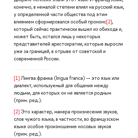
конечно, в немалой степени влиял на русский язык,
у определенной части общества под этим
влиянием сформировался особый прононс
[2]
,
который сейчас практически вышел из обихода и,
может быть, остался лишь у некоторых
представителей аристократии, которые выросли
уже за границей, в отрыве от советской и
современной России.
[1]
Лингва франка (lingua franca) — это язык или
диалект, используемый для общения между
людьми, для которых он не является родным
(прим. ред.).
[2]
Это характер, манера произнесения звуков,
слов чужого языка, в частности, во французском
языке особое произношение носовых звуков
(прим. ред.).