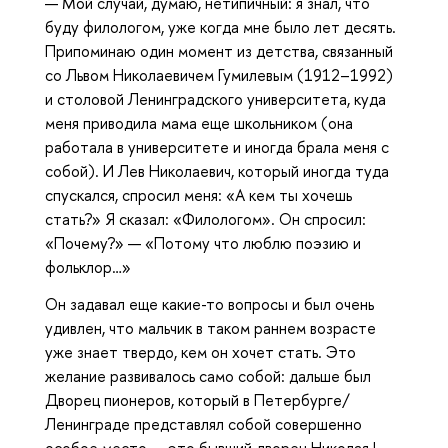
— Мой случай, думаю, нетипичный: я знал, что
буду филологом, уже когда мне было лет десять.
Припоминаю один момент из детства, связанный
со Львом Николаевичем Гумилевым (1912–1992)
и столовой Ленинградского университета, куда
меня приводила мама еще школьником (она
работала в университете и иногда брала меня с
собой). И Лев Николаевич, который иногда туда
спускался, спросил меня: «А кем ты хочешь
стать?» Я сказал: «Филологом». Он спросил:
«Почему?» — «Потому что люблю поэзию и
фольклор…»
Он задавал еще какие-то вопросы и был очень
удивлен, что мальчик в таком раннем возрасте
уже знает твердо, кем он хочет стать. Это
желание развивалось само собой: дальше был
Дворец пионеров, который в Петербурге/
Ленинграде представлял собой совершенно
особое место — это бывший дворец Николая I,