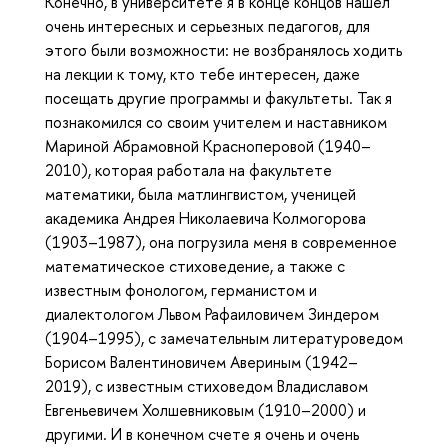
Конечно, в университете я в конце концов нашел
очень интересных и серьезных педагогов, для
этого были возможности: не возбранялось ходить
на лекции к тому, кто тебе интересен, даже
посещать другие программы и факультеты. Так я
познакомился со своим учителем и наставником
Мариной Абрамовной Красноперовой (1940–
2010), которая работала на факультете
математики, была матлингвистом, ученицей
академика Андрея Николаевича Колмогорова
(1903–1987), она погрузила меня в современное
математическое стиховедение, а также с
известным фонологом, германистом и
диалектологом Львом Рафаиловичем Зиндером
(1904–1995), с замечательным литературоведом
Борисом Валентиновичем Авериным (1942–
2019), с известным стиховедом Владиславом
Евгеньевичем Холшевниковым (1910–2000) и
другими. И в конечном счете я очень и очень