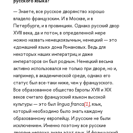
русского языка?
— Знаете, все русское дворянство хорошо
владело французским. И в Москве, и в
Петербурге, и в провинциях. Однако русский двор
XVIII века, да и потом, в определенной мере
можно назвать немецкоязычным, немецкий — это
«домашний язык» дома Романовых. Ведь для
некоторых наших императриц и даже
императоров он был родным. Немецкий весьма
активно использовался не только при дворе, но и,
например, в академической среде, однако его
статус был все-таки ниже, чем у французского.
Все образованное общество Европы XVIII и XIX
веков считало французский языком высокой
культуры — это был
lingua
franca
[1]
, язык,
который необходимо было знать каждому
образованному европейцу. И русские не были
исключением. Именно поэтому все русские
дворяне неплохо знали этот язык. И французский,