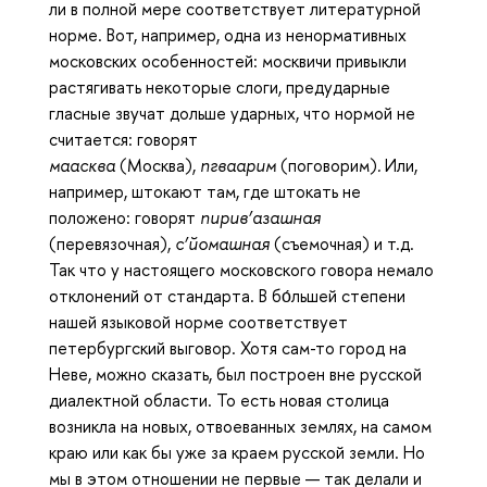
ли в полной мере соответствует литературной
норме. Вот, например, одна из ненормативных
московских особенностей: москвичи привыкли
растягивать некоторые слоги, предударные
гласные звучат дольше ударных, что нормой не
считается: говорят
маасква
(Москва),
пгваарим
(поговорим)
.
Или,
например, штокают там, где штокать не
положено: говорят
п
и
рив’азашная
(перевязочная),
с’йомашная
(съемочная) и т.д.
Так что у настоящего московского говора немало
отклонений от стандарта. В бо́льшей степени
нашей языковой норме соответствует
петербургский выговор. Хотя сам-то город на
Неве, можно сказать, был построен вне русской
диалектной области. То есть новая столица
возникла на новых, отвоеванных землях, на самом
краю или как бы уже за краем русской земли. Но
мы в этом отношении не первые — так делали и