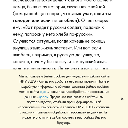
немца, была своя история, связанная с войной
(немцы вообще говорят, что
язык учат, если ты
голоден или если ты влюблен)
. Отец говорил
ему: «Вот придет русский солдат, подойди к
нему, попроси у него хлеба по-русски».
Случаются ситуации, когда хочешь не хочешь
выучишь язык: жизнь заставит. Или вот если
влюблен, например, в русскую девушку, то,
конечно, почему бы не выучить и русский язык,
надо же ее понимать. Люди учат язык для того,
чтобы понимать друг друга, иметь контакт с
Мы используем файлы cookies для улучшения работы сайта
представителями другой культуры. Конечно,
НИУ ВШЭ и большего удобства его использования. Более
подробную информацию об использовании файлов cookies
можно жить в изоляции и не изучать языки, но
можно найти
здесь
, наши правила обработки персональных
человек так устроен, что его эта изоляция, как
данных –
здесь
. Продолжая пользоваться сайтом, вы
✖
правило, не устраивает: хочется поехать куда-то,
подтверждаете, что были проинформированы об
использовании файлов cookies сайтом НИУ ВШЭ и согласны
открывать новые земли, научиться понимать тех,
с нашими правилами обработки персональных данных. Вы
кто там живет. Людям необходим выход за
можете отключить файлы cookies в настройках Вашего
пределы собственного круга, за рамки своей
браузера.