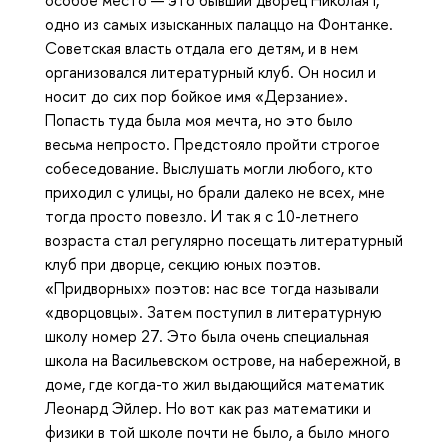
одно из самых изысканных палаццо на Фонтанке.
Советская власть отдала его детям, и в нем
организовался литературный клуб. Он носил и
носит до сих пор бойкое имя «Дерзание».
Попасть туда была моя мечта, но это было
весьма непросто. Предстояло пройти строгое
собеседование. Выслушать могли любого, кто
приходил с улицы, но брали далеко не всех, мне
тогда просто повезло. И так я с 10-летнего
возраста стал регулярно посещать литературный
клуб при дворце, секцию юных поэтов.
«Придворных» поэтов: нас все тогда называли
«дворцовцы». Затем поступил в литературную
школу номер 27. Это была очень специальная
школа на Васильевском острове, на набережной, в
доме, где когда-то жил выдающийся математик
Леонард Эйлер. Но вот как раз математики и
физики в той школе почти не было, а было много