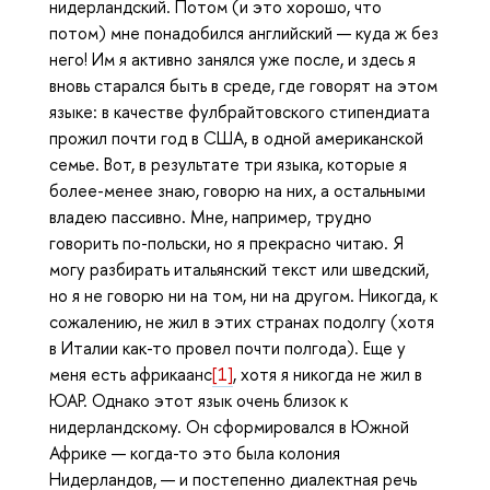
нидерландский. Потом (и это хорошо, что
потом) мне понадобился английский — куда ж без
него! Им я активно занялся уже после, и здесь я
вновь старался быть в среде, где говорят на этом
языке: в качестве фулбрайтовского стипендиата
прожил почти год в США, в одной американской
семье. Вот, в результате три языка, которые я
более-менее знаю, говорю на них, а остальными
владею пассивно. Мне, например, трудно
говорить по-польски, но я прекрасно читаю. Я
могу разбирать итальянский текст или шведский,
но я не говорю ни на том, ни на другом. Никогда, к
сожалению, не жил в этих странах подолгу (хотя
в Италии как-то провел почти полгода). Еще у
меня есть африкаанс
[1]
, хотя я никогда не жил в
ЮАР. Однако этот язык очень близок к
нидерландскому. Он сформировался в Южной
Африке — когда-то это была колония
Нидерландов, — и постепенно диалектная речь