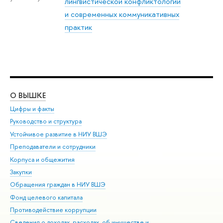
лингвистической конфликтологии
и современных коммуникативных
практик
О ВЫШКЕ
ОБ
Цифры и факты
Ли
Руководство и структура
Дов
Устойчивое развитие в НИУ ВШЭ
Ол
Преподаватели и сотрудники
При
Корпуса и общежития
Вы
Закупки
При
Обращения граждан в НИУ ВШЭ
Ас
Фонд целевого капитала
До
Противодействие коррупции
Цен
Сведения о доходах, расходах, об имуществе и
Би