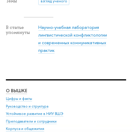
Темы
взгляд ученого
Научно-учебная лаборатория
В статье
упомянуты
лингвистической конфликтологии
и современных коммуникативных
практик
О ВЫШКЕ
ОБ
Цифры и факты
Ли
Руководство и структура
Дов
Устойчивое развитие в НИУ ВШЭ
Ол
Преподаватели и сотрудники
При
Корпуса и общежития
Вы