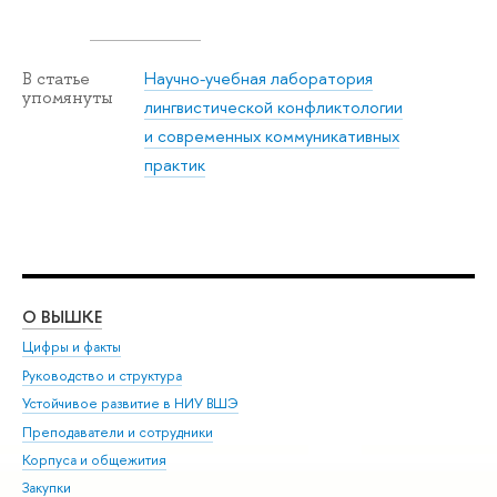
Научно-учебная лаборатория
В статье
упомянуты
лингвистической конфликтологии
и современных коммуникативных
практик
О ВЫШКЕ
ОБ
Цифры и факты
Ли
Руководство и структура
Дов
Устойчивое развитие в НИУ ВШЭ
Ол
Преподаватели и сотрудники
При
Корпуса и общежития
Вы
Закупки
При