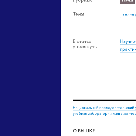
Темы
взгляд 
Научно
В статье
упомянуты
практи
Национальный исследовательский 
учебная лаборатория лингвистиче
О ВЫШКЕ