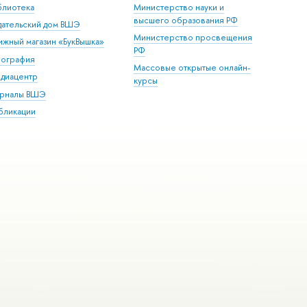
блиотека
Министерство науки и
высшего образования РФ
дательский дом ВШЭ
Министерство просвещения
ижный магазин «БукВышка»
РФ
пография
Массовые открытые онлайн-
диацентр
курсы
рналы ВШЭ
бликации