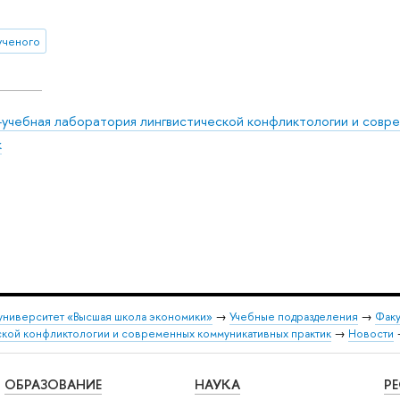
ученого
-учебная лаборатория лингвистической конфликтологии и совр
к
университет «Высшая школа экономики»
→
Учебные подразделения
→
Факу
ской конфликтологии и современных коммуникативных практик
→
Новости
ОБРАЗОВАНИЕ
НАУКА
Р