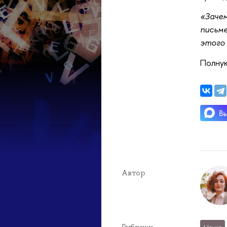
«Зачем
письме
этого 
Полную
Автор
Рубрики
Наука