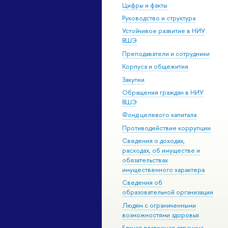
Цифры и факты
Руководство и структура
Устойчивое развитие в НИУ
ВШЭ
Преподаватели и сотрудники
Корпуса и общежития
Закупки
Обращения граждан в НИУ
ВШЭ
Фонд целевого капитала
Противодействие коррупции
Сведения о доходах,
расходах, об имуществе и
обязательствах
имущественного характера
Сведения об
образовательной организации
Людям с ограниченными
возможностями здоровья
Единая платежная страница