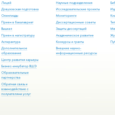
Лицей
Научные подразделения
Би
Довузовская подготовка
Исследовательские проекты
Из
Олимпиады
Мониторинги
Кн
Прием в бакалавриат
Диссертационные советы
Ти
Вышка+
Защиты диссертаций
Ме
Прием в магистратуру
Академическое развитие
Жу
Аспирантура
Конкурсы и гранты
Пу
Дополнительное
Внешние научно-
образование
информационные ресурсы
Центр развития карьеры
Бизнес-инкубатор ВШЭ
Образовательные
партнерства
Обратная связь и
взаимодействие с
получателями услуг