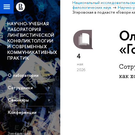
Национальный исследовательски
филологических наук
Научно-у
Згировская в подкасте «Говори к
НАУЧНО-УЧЕБНАЯ
ЛАБОРАТОРИЯ
Ол
ЛИНГВИСТИЧЕСКОЙ
КОНФЛИКТОЛОГИИ
«Г
И СОВРЕМЕННЫХ
КОММУНИКАТИВНЫХ
4
ПРАКТИК
мая
Сотр
2026
как 
О лаборатории
Сотрудники
Семинары
Конференции
Заведующий