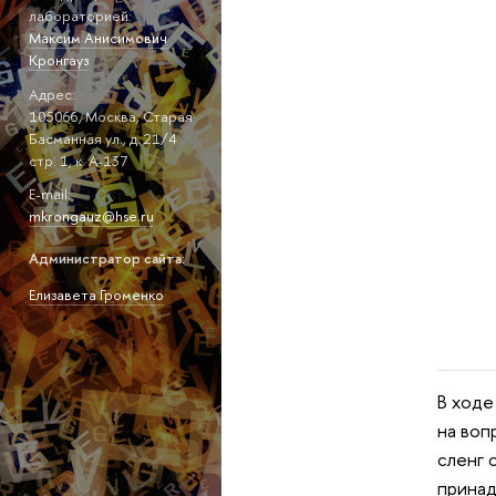
лабораторией:
Максим Анисимович
Кронгауз
Адрес:
105066, Москва, Старая
Басманная ул., д. 21/4
стр. 1, к. А-137
E-mail:
mkrongauz@hse.ru
Администратор сайта:
Елизавета Громенко
В ходе
на воп
сленг 
принад