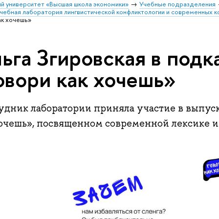
й университет «Высшая школа экономики»
Учебные подразделения
чебная лаборатория лингвистической конфликтологии и современных к
ак хочешь»
ьга Згировская в подк
овори как хочешь»
удник лаборатории приняла участие в выпуск
хочешь», посвященном современной лексике и