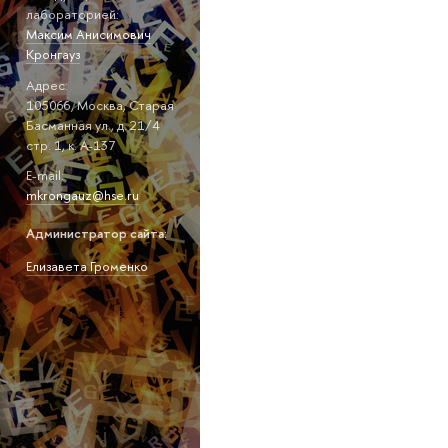
лабораторией:
Максим Анисимович
Кронгауз
Адрес:
105066, Москва, Старая
Басманная ул., д. 21/4
стр. 1, к. А-137
E-mail:
mkrongauz@hse.ru
Администратор сайта:
Елизавета Громенко