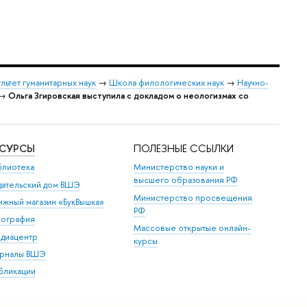
льтет гуманитарных наук
→
Школа филологических наук
→
Научно-
→
Ольга Згировская выступила с докладом о неологизмах со
ЕСУРСЫ
ПОЛЕЗНЫЕ ССЫЛКИ
блиотека
Министерство науки и
высшего образования РФ
дательский дом ВШЭ
Министерство просвещения
ижный магазин «БукВышка»
РФ
пография
Массовые открытые онлайн-
диацентр
курсы
рналы ВШЭ
бликации