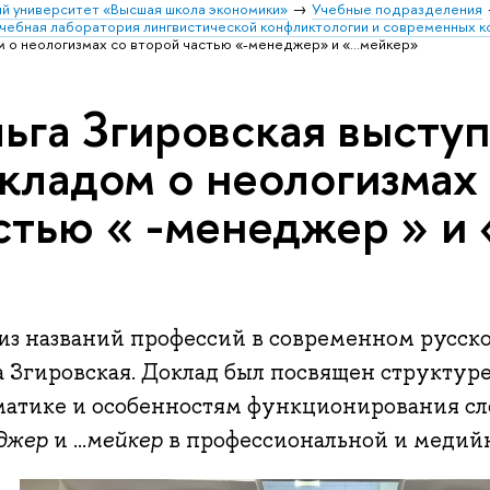
й университет «Высшая школа экономики»
Учебные подразделения
чебная лаборатория лингвистической конфликтологии и современных к
 о неологизмах со второй частью «-менеджер» и «...мейкер»
ьга Згировская выступ
кладом о неологизмах 
стью « -менеджер » и «
из названий профессий в современном русско
 Згировская. Доклад был посвящен структуре
матике и особенностям функционирования сл
джер
и ...
мейкер
в профессиональной и медийн