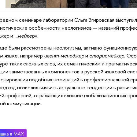
редном семинаре лаборатории Ольга Згировская выступил
истические особенности неологизмов — названий профес
джер
и
…мейкер
».
аде были рассмотрены неологизмы, активно функциониру
м языке, например
ивент-менеджер
и
сторисмейкер
. Ос
уре таких сложных слов, их семантическим и прагматиче
ции заимствованных компонентов в русской языковой сис
онирования подобных номинаций в профессиональной ср
подход позволил выявить актуальные тенденции в развити
ий профессий, отражающих влияние глобализационных про
ой коммуникации.