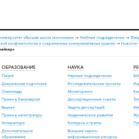
университет «Высшая школа экономики»
→
Учебные подразделения
→
Факу
ской конфликтологии и современных коммуникативных практик
→
Новости
.мейкер»
ОБРАЗОВАНИЕ
НАУКА
Р
Лицей
Научные подразделения
Би
Довузовская подготовка
Исследовательские проекты
Из
Олимпиады
Мониторинги
Кн
Прием в бакалавриат
Диссертационные советы
Ти
Вышка+
Защиты диссертаций
Ме
Прием в магистратуру
Академическое развитие
Жу
Аспирантура
Конкурсы и гранты
Пу
Дополнительное
Внешние научно-
образование
информационные ресурсы