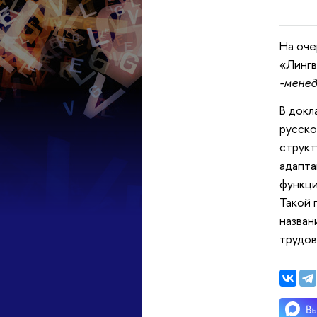
На оче
«Лингв
-мене
В докл
русско
структ
адапта
функци
Такой 
назван
трудов