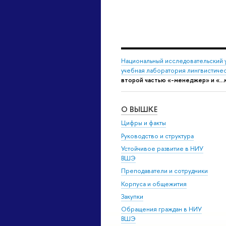
Национальный исследовательский 
учебная лаборатория лингвистиче
второй частью «-менеджер» и «..
О ВЫШКЕ
Цифры и факты
Руководство и структура
Устойчивое развитие в НИУ
ВШЭ
Преподаватели и сотрудники
Корпуса и общежития
Закупки
Обращения граждан в НИУ
ВШЭ