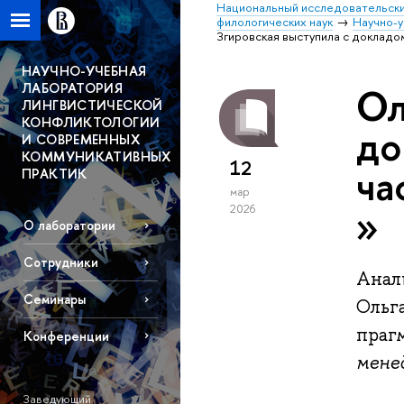
Национальный исследовательски
филологических наук
Научно-у
Згировская выступила с докладом
НАУЧНО-УЧЕБНАЯ
ЛАБОРАТОРИЯ
Ол
ЛИНГВИСТИЧЕСКОЙ
КОНФЛИКТОЛОГИИ
до
И СОВРЕМЕННЫХ
КОММУНИКАТИВНЫХ
12
ча
ПРАКТИК
мар
»
2026
О лаборатории
Сотрудники
Анал
Семинары
Ольга
праг
Конференции
мене
Заведующий