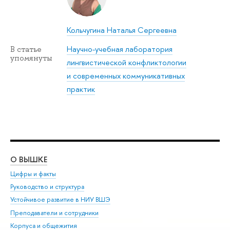
Кольчугина Наталья Сергеевна
Научно-учебная лаборатория
В статье
упомянуты
лингвистической конфликтологии
и современных коммуникативных
практик
О ВЫШКЕ
ОБ
Цифры и факты
Ли
Руководство и структура
Дов
Устойчивое развитие в НИУ ВШЭ
Ол
Преподаватели и сотрудники
При
Корпуса и общежития
Вы