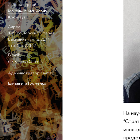
лабораторией:
Максим Анисимович
Кронгауз
Адрес:
105066, Москва, Старая
Басманная ул., д. 21/4
стр. 1, к. А-137
E-mail:
mkrongauz@hse.ru
Администратор сайта:
Елизавета Громенко
На нау
"Страт
иссле
предст