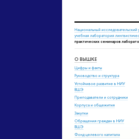
Национальный исследовательский 
учебная лаборатория лингвистиче
практических семинаров лаборат
О ВЫШКЕ
Цифры и факты
Руководство и структура
Устойчивое развитие в НИУ
ВШЭ
Преподаватели и сотрудники
Корпуса и общежития
Закупки
Обращения граждан в НИУ
ВШЭ
Фонд целевого капитала