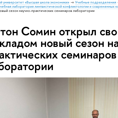
й университет «Высшая школа экономики»
Учебные подразделения
чебная лаборатория лингвистической конфликтологии и современных к
овый сезон научно-практических семинаров лаборатории
тон Сомин открыл св
кладом новый сезон н
актических семинаров
боратории