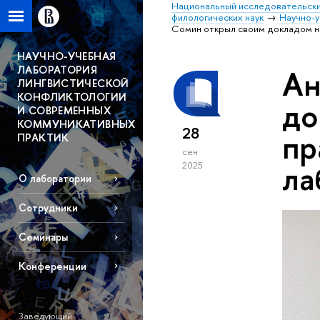
Национальный исследовательски
филологических наук
Научно-у
Сомин открыл своим докладом н
НАУЧНО-УЧЕБНАЯ
ЛАБОРАТОРИЯ
Ан
ЛИНГВИСТИЧЕСКОЙ
КОНФЛИКТОЛОГИИ
до
И СОВРЕМЕННЫХ
КОММУНИКАТИВНЫХ
28
пр
ПРАКТИК
сен
ла
2025
О лаборатории
Сотрудники
Семинары
Конференции
Заведующий