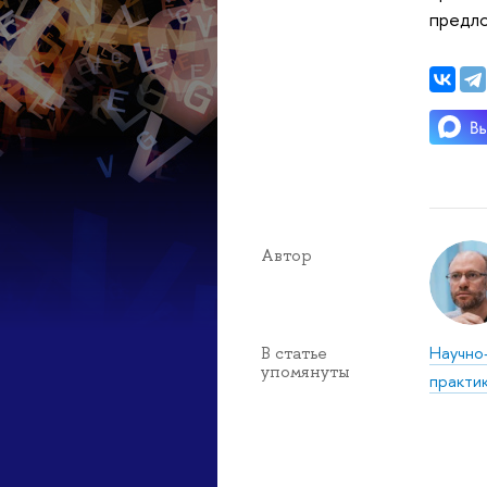
предло
Автор
Научно
В статье
упомянуты
практи