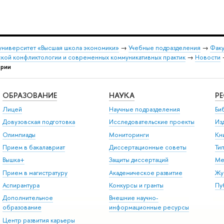
университет «Высшая школа экономики»
→
Учебные подразделения
→
Факу
ской конфликтологии и современных коммуникативных практик
→
Новости
ории
ОБРАЗОВАНИЕ
НАУКА
Р
Лицей
Научные подразделения
Би
Довузовская подготовка
Исследовательские проекты
Из
Олимпиады
Мониторинги
Кн
Прием в бакалавриат
Диссертационные советы
Ти
Вышка+
Защиты диссертаций
Ме
Прием в магистратуру
Академическое развитие
Жу
Аспирантура
Конкурсы и гранты
Пу
Дополнительное
Внешние научно-
образование
информационные ресурсы
Центр развития карьеры