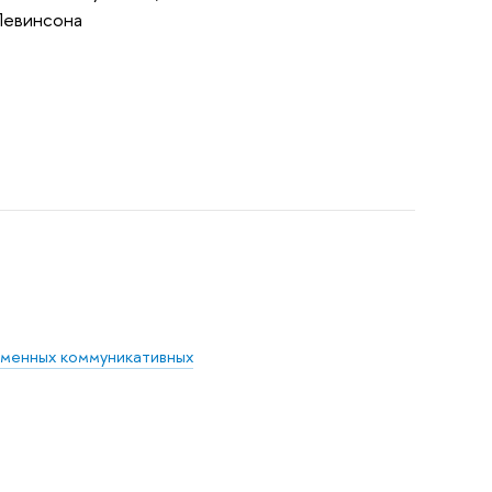
 Левинсона
еменных коммуникативных