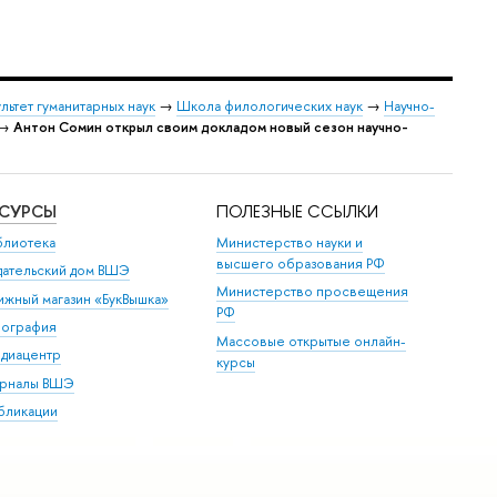
льтет гуманитарных наук
→
Школа филологических наук
→
Научно-
→
Антон Сомин открыл своим докладом новый сезон научно-
ЕСУРСЫ
ПОЛЕЗНЫЕ ССЫЛКИ
блиотека
Министерство науки и
высшего образования РФ
дательский дом ВШЭ
Министерство просвещения
ижный магазин «БукВышка»
РФ
пография
Массовые открытые онлайн-
диацентр
курсы
рналы ВШЭ
бликации