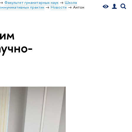
Факультет гуманитарных наук
Школа
оммуникативных практик
Новости
Антон
оим
аучно-